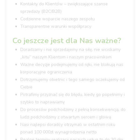
Kontakty do Klientów – zwiększające szanse
sprzedaży (B2C/B2B)
Codzienne wsparcie naszego zespołu
Transparentne warunki współpracy
Co jeszcze jest dla Nas ważne?
Doradzamy i nie sprzedajemy na siłę, nie wciskamy
„kitu” naszym Klientom i naszym pracownikom
Ważne decyzje podejmujemy od ręki, nie blokują nas
korporacyjne ograniczenia
Dotrzymujemy obietnic i tego samego oczekujemy od
Ciebie
Potrafimy przyznać się do błędu, kiedy go popełnimy i
szybko to naprawiamy
Do procesów podchodzimy z pełną konsekwencją, do
ludzi podchodzimy z otwartym sercem i głową
Nasi najlepsi doradcy otrzymali w ostatnim roku
ponad 100 000zł wynagrodzenia netto
Realne terminy realizacji naszych usług to do 30 dni