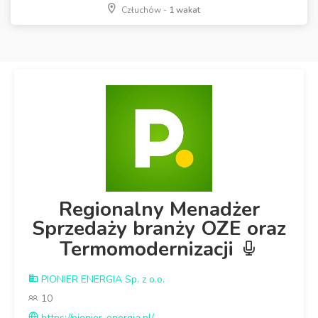
Człuchów -
1 wakat
Regionalny Menadżer
Sprzedaży branży OZE oraz
Termomodernizacji
PIONIER ENERGIA Sp. z o.o.
10
https://pionier-energia.pl/