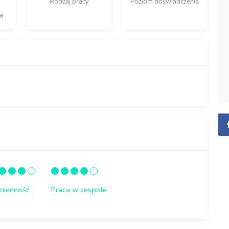
Rodzaj pracy
Poziom doświadczenia
a
mienność
Praca w zespole