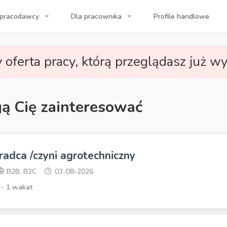
 pracodawcy
Dla pracownika
Profile handlowe
a Twojej firmy!
 oferta pracy, którą przeglądasz już wy
gą Cię zainteresować
radca /czyni agrotechniczny
B2B, B2C
03-08-2026
 -
1 wakat