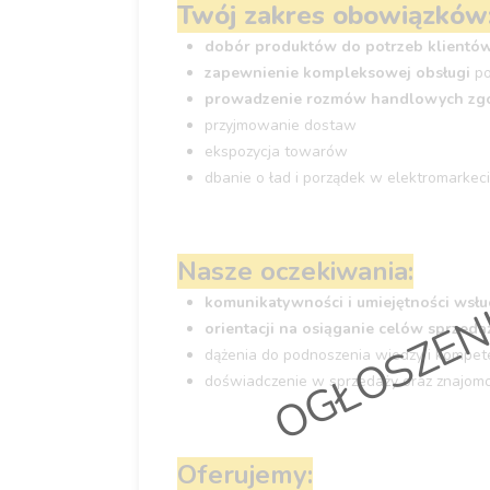
Twój zakres obowiązków
dobór produktów do potrzeb klientó
zapewnienie kompleksowej obsługi
po
prowadzenie rozmów handlowych zgo
przyjmowanie dostaw
ekspozycja towarów
OGŁOSZEN
dbanie o ład i porządek w elektromarkec
Nasze oczekiwania:
komunikatywności i umiejętności wsłu
orientacji na osiąganie celów sprzed
dążenia do podnoszenia wiedzy i kompete
doświadczenie w sprzedaży oraz znajom
Oferujemy: