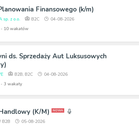
 Planowania Finansowego (k/m)
p. z o.o.
B2C
04-08-2026
 -
10 wakatów
yni ds. Sprzedaży Aut Luksusowych
y)
VE
B2B, B2C
04-08-2026
 -
3 wakaty
 Handlowy (K/M)
NOWA
B2B
05-08-2026