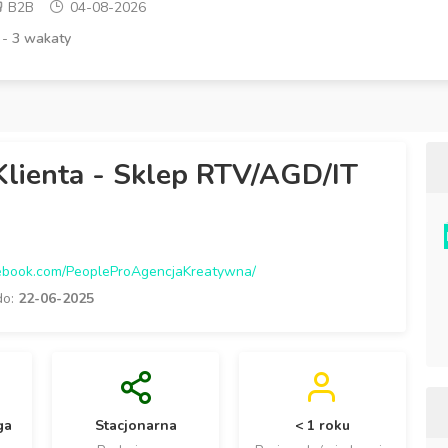
B2B
04-08-2026
 -
3 wakaty
Klienta - Sklep RTV/AGD/IT
ebook.com/PeopleProAgencjaKreatywna/
do:
22-06-2025
ga
Stacjonarna
< 1 roku