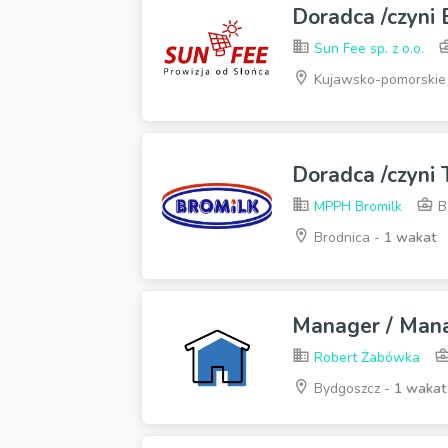
Doradca /czyni
Sun Fee sp. z o.o.
Kujawsko-pomorskie
Doradca /czyni
MPPH Bromilk
B
Brodnica -
1 wakat
Manager / Man
Robert Żabówka
Bydgoszcz -
1 wakat