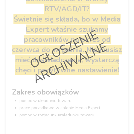
RTV/AGD/IT?
Świetnie się składa, bo w Media
Expert właśnie szukamy
O
G
Ł
O
S
Z
E
N
I
E
A
R
C
H
I
W
A
L
N
pracowników
na okres od
E
czerwca do września. Nie musisz
mieć doświadczenia, wystarczą
chęci i pozytywne nastawienie!
Zakres obowiązków
pomoc w układaniu towaru
prace porządkowe w salonie Media Expert
pomoc w rozładunku/załadunku towaru