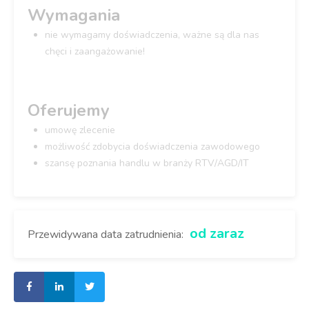
Wymagania
nie wymagamy doświadczenia, ważne są dla nas
chęci i zaangażowanie!
Oferujemy
umowę zlecenie
możliwość zdobycia doświadczenia zawodowego
szansę poznania handlu w branży RTV/AGD/IT
od zaraz
Przewidywana data zatrudnienia: