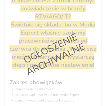
A może chcesz zarobić i zdobyć
doświadczenie w branży
RTV/AGD/IT?
Świetnie się składa, bo w Media
Expert właśnie szukamy
O
G
Ł
O
S
Z
E
N
I
E
A
R
C
H
I
W
A
L
N
pracowników
na okres od
E
czerwca do września. Nie musisz
mieć doświadczenia, wystarczą
chęci i pozytywne nastawienie!
Zakres obowiązków
pomoc w układaniu towaru
prace porządkowe w salonie Media Expert
pomoc w rozładunku/załadunku towaru