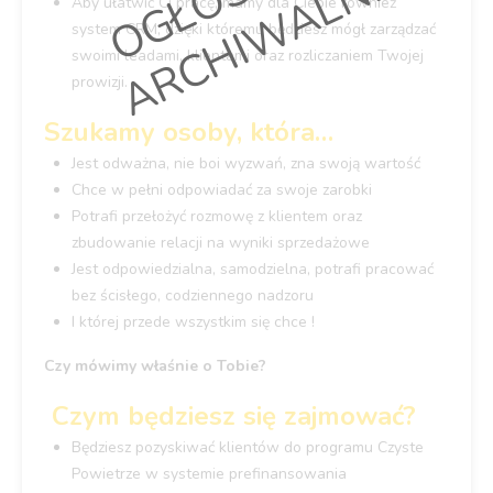
E
Aby ułatwić Ci pracę, mamy dla Ciebie również
system CRM, dzięki któremu będziesz mógł zarządzać
swoimi leadami, klientami oraz rozliczaniem Twojej
prowizji.
Szukamy osoby, która…
Jest odważna, nie boi wyzwań, zna swoją wartość
Chce w pełni odpowiadać za swoje zarobki
Potrafi przełożyć rozmowę z klientem oraz
zbudowanie relacji na wyniki sprzedażowe
Jest odpowiedzialna, samodzielna, potrafi pracować
bez ścisłego, codziennego nadzoru
I której przede wszystkim się chce !
Czy mówimy właśnie o Tobie?
Czym będziesz się zajmować?
Będziesz pozyskiwać klientów do programu Czyste
Powietrze w systemie prefinansowania