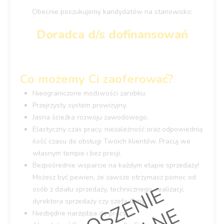
Obecnie poszukujemy kandydatów na stanowisko:
Doradca d/s dofinansowań
Co możemy Ci zaoferować?
Nieograniczone możliwości zarobku.
Przejrzysty system prowizyjny.
Jasna ścieżka rozwoju zawodowego.
Elastyczny czas pracy, niezależność oraz odpowiednią
ilość czasu do obsługi Twoich klientów. Pracuj we
własnym tempie i bez presji.
Bezpośrednie wsparcie na każdym etapie sprzedaży!
Możesz być pewien, że zawsze otrzymasz pomoc od
O
G
Ł
O
S
Z
E
N
I
E
A
R
C
H
I
W
A
L
N
osób z działu sprzedaży, technicznego, realizacji,
dyrektora sprzedaży czy szefa firmy.
Niezbędne narzędzia do pracy.