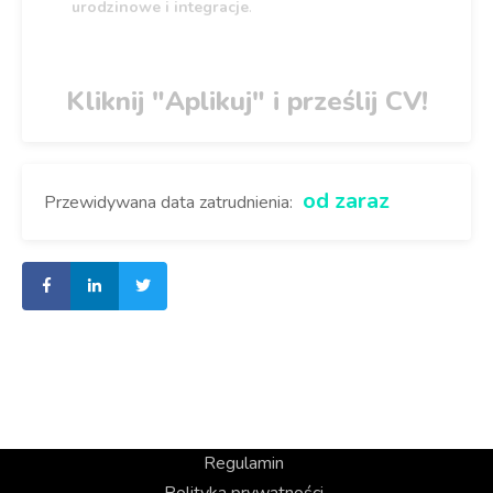
urodzinowe i integracje
.
Kliknij "Aplikuj" i prześlij CV!
od zaraz
Przewidywana data zatrudnienia:
Regulamin