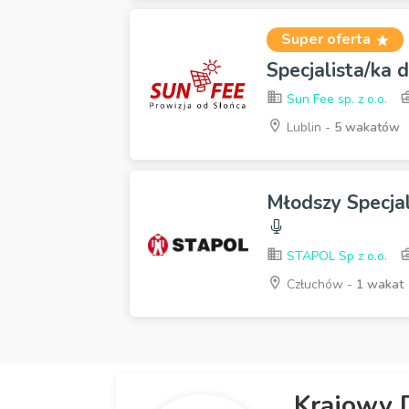
Super oferta
Specjalista/ka 
Sun Fee sp. z o.o.
Lublin -
5 wakatów
Młodszy Specjal
STAPOL Sp z o.o.
Człuchów -
1 wakat
Krajowy 