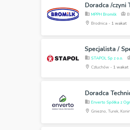
Doradca /czyni
MPPH Bromilk
B
Brodnica -
1 wakat
Specjalista / S
STAPOL Sp z o.o.
Człuchów -
1 wakat
Doradca Techn
Enverto Spółka z Og
Gniezno, Turek, Koni