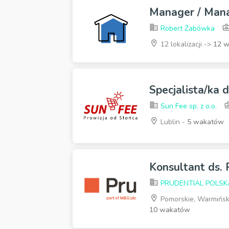
Manager / Man
Robert Żabówka
12 lokalizacji ->
12 
Specjalista/ka 
Sun Fee sp. z o.o.
Lublin -
5 wakatów
Konsultant ds.
PRUDENTIAL POLSKA s
Pomorskie, Warmińsko
10 wakatów