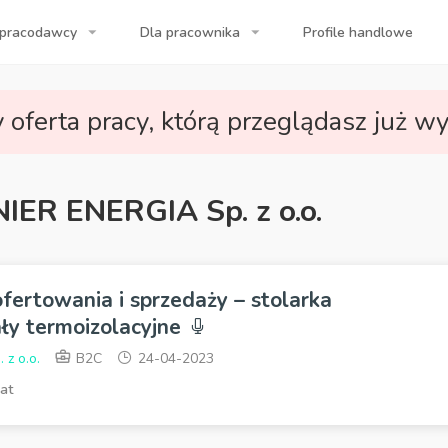
 pracodawcy
Dla pracownika
Profile handlowe
a Twojej firmy!
 oferta pracy, którą przeglądasz już wy
NIER ENERGIA Sp. z o.o.
 ofertowania i sprzedaży – stolarka
ły termoizolacyjne
z o.o.
B2C
24-04-2023
at