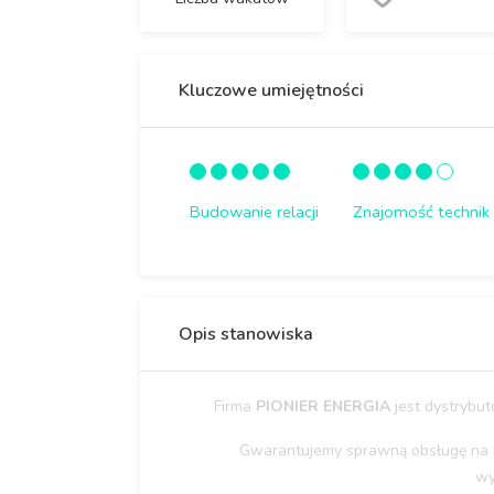
Kluczowe umiejętności
Budowanie relacji
Znajomość technik
Opis stanowiska
Firma
PIONIER ENERGIA
jest dystrybut
Gwarantujemy sprawną obsługę na 
wy