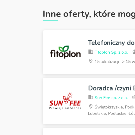
Inne oferty, które mo
Telefoniczny do
Fitoplon Sp. z o.o.
15 lokalizacji ->
15 
Doradca /czyni
Sun Fee sp. z o.o.
Świętokrzyskie, Podk
Lubelskie, Podlaskie, Ł