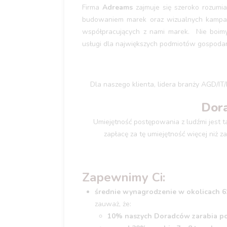
Firma
Adreams
zajmuje się szeroko rozum
budowaniem marek oraz wizualnych kampan
współpracujących z nami marek. Nie boim
usługi dla największych podmiotów gospodar
Dla naszego klienta, lidera branży AGD/I
Dora
Umiejętność postępowania z ludźmi jest 
zapłacę za tę umiejętność więcej niż z
Zapewnimy Ci:
średnie wynagrodzenie w okolicach 61
zauważ, że:
10% naszych Doradców zarabia pow