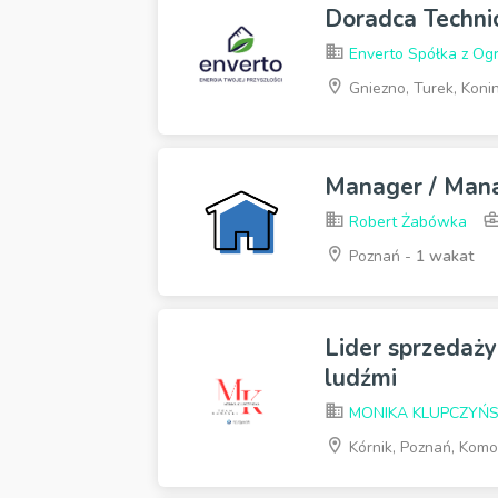
Doradca Techn
Enverto Spółka z Og
Gniezno, Turek, Koni
Manager / Man
Robert Żabówka
Poznań -
1 wakat
Lider sprzedaży 
ludźmi
MONIKA KLUPCZYŃ
Kórnik, Poznań, Komor