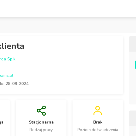
lienta
da Sp.k.
eams.pl
do:
28-09-2024
ga
Stacjonarna
Brak
Rodzaj pracy
Poziom doświadczenia