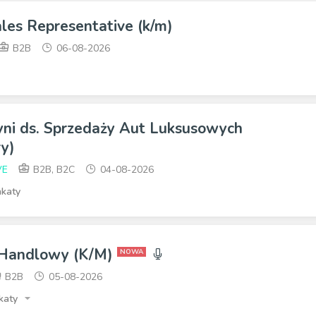
ales Representative (k/m)
B2B
06-08-2026
yni ds. Sprzedaży Aut Luksusowych
y)
VE
B2B, B2C
04-08-2026
katy
 Handlowy (K/M)
NOWA
B2B
05-08-2026
katy