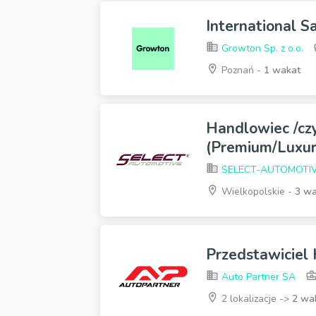
International S
Growton Sp. z o.o.
Poznań -
1 wakat
Handlowiec /cz
(Premium/Luxur
SELECT-AUTOMOTI
Wielkopolskie -
3 wa
Przedstawiciel
Auto Partner SA
2 lokalizacje ->
2 wa