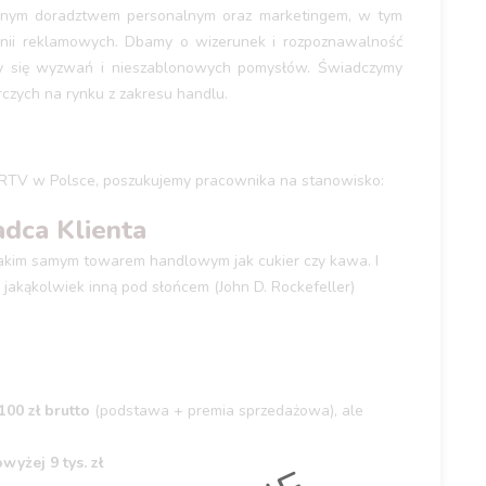
ianym doradztwem personalnym oraz marketingem, w tym
ii reklamowych. Dbamy o wizerunek i rozpoznawalność
y się wyzwań i nieszablonowych pomysłów. Świadczymy
czych na rynku z zakresu handlu.
T/RTV w Polsce, poszukujemy pracownika na stanowisko:
dca Klienta
takim samym towarem handlowym jak cukier czy kawa. I
a jakąkolwiek inną pod słońcem (John D. Rockefeller)
00 zł brutto
(podstawa + premia sprzedażowa), ale
yżej 9 tys. zł