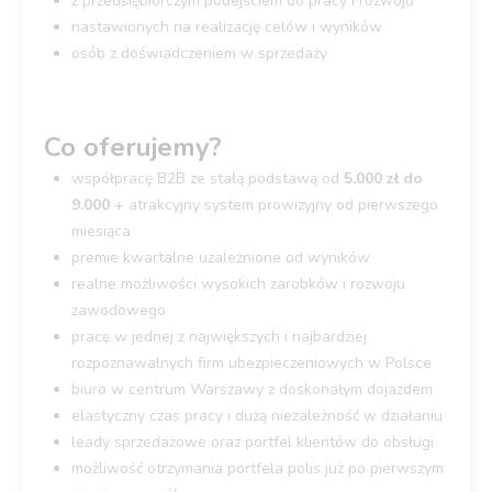
z przedsiębiorczym podejściem do pracy i rozwoju
nastawionych na realizację celów i wyników
osób z doświadczeniem w sprzedaży
Co oferujemy?
współpracę B2B ze stałą podstawą od
5.000 zł do
9.000
+ atrakcyjny system prowizyjny od pierwszego
miesiąca
premie kwartalne uzależnione od wyników
realne możliwości wysokich zarobków i rozwoju
zawodowego
pracę w jednej z największych i najbardziej
rozpoznawalnych firm ubezpieczeniowych w Polsce
biuro w centrum Warszawy z doskonałym dojazdem
elastyczny czas pracy i dużą niezależność w działaniu
leady sprzedażowe oraz portfel klientów do obsługi
możliwość otrzymania portfela polis już po pierwszym