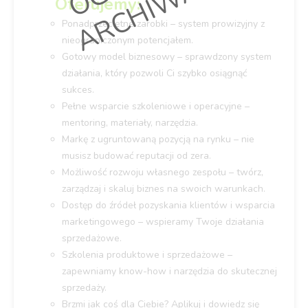
E
Oferujemy:
Ponadprzeciętne zarobki – system prowizyjny z
nieograniczonym potencjałem.
Gotowy model biznesowy – sprawdzony system
działania, który pozwoli Ci szybko osiągnąć
sukces.
Pełne wsparcie szkoleniowe i operacyjne –
mentoring, materiały, narzędzia.
Markę z ugruntowaną pozycją na rynku – nie
musisz budować reputacji od zera.
Możliwość rozwoju własnego zespołu – twórz,
zarządzaj i skaluj biznes na swoich warunkach.
Dostęp do źródeł pozyskania klientów i wsparcia
marketingowego – wspieramy Twoje działania
sprzedażowe.
Szkolenia produktowe i sprzedażowe –
zapewniamy know-how i narzędzia do skutecznej
sprzedaży.
Brzmi jak coś dla Ciebie? Aplikuj i dowiedz się