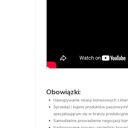
Obowiązki:
Nawiązywanie relacji biznesowych z kli
Sprzedaż i kupno produktów paszowych/
specjalizującym się w branży produkcyjne
Samodzielne prowadzenie negocjacji bi
Nadzorowanie procesu sprzedaży towaró