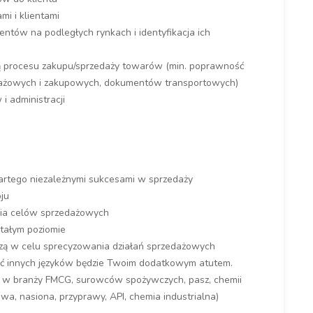
mi i klientami
entów na podległych rynkach i identyfikacja ich
ą procesu zakupu/sprzedaży towarów (min. poprawność
ażowych i zakupowych, dokumentów transportowych)
i administracji
artego niezależnymi sukcesami w sprzedaży
ju
ia celów sprzedażowych
stałym poziomie
rczą w celu sprecyzowania działań sprzedażowych
ść innych języków będzie Twoim dodatkowym atutem.
 w branży FMCG, surowców spożywczych, pasz, chemii
a, nasiona, przyprawy, API, chemia industrialna)