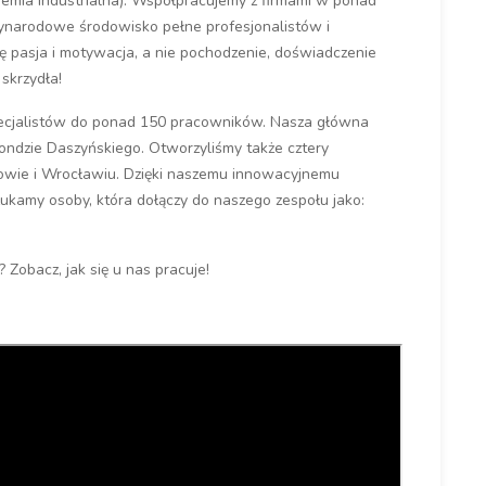
hemia industrialna). Współpracujemy z firmami w ponad
zynarodowe środowisko pełne profesjonalistów i
ię pasja i motywacja, a nie pochodzenie, doświadczenie
skrzydła!
specjalistów do ponad 150 pracowników. Nasza główna
ondzie Daszyńskiego. Otworzyliśmy także cztery
rakowie i Wrocławiu. Dzięki naszemu innowacyjnemu
szukamy osoby, która dołączy do naszego zespołu jako:
 Zobacz, jak się u nas pracuje!