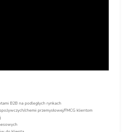
entami B2B na podległych rynkach
spożywczych/chemii przemysłowej/FMCG klientom
j
znesowych
w do klienta