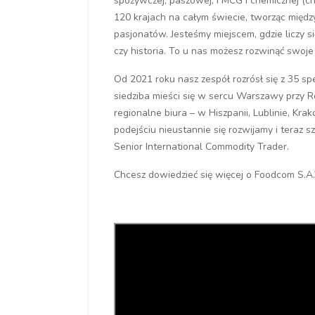
spożywczej, paszowej, FMCG i chemicznej (c
120 krajach na całym świecie, tworząc międ
pasjonatów. Jesteśmy miejscem, gdzie liczy s
czy historia. To u nas możesz rozwinąć swoje 
Od 2021 roku nasz zespół rozrósł się z 35 
siedziba mieści się w sercu Warszawy przy R
regionalne biura – w Hiszpanii, Lublinie, K
podejściu nieustannie się rozwijamy i teraz 
Senior International Commodity Trader.
Chcesz dowiedzieć się więcej o Foodcom S.A.?