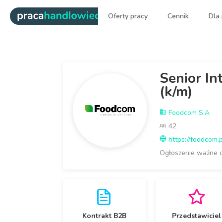
|
Oferty pracy
Cennik
Dla
Ok. 80% trafionych CV. Konk
Senior In
(k/m)
Foodcom S.A
42
https://foodcom.p
Ogłoszenie ważne 
Kontrakt B2B
Przedstawiciel