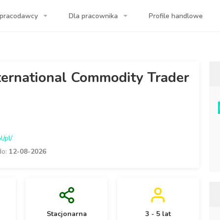
 pracodawcy
Dla pracownika
Profile handlowe
urencja: ok. 20%.
ternational Commodity Trader
l/pl/
do:
12-08-2026
Stacjonarna
3 - 5 lat