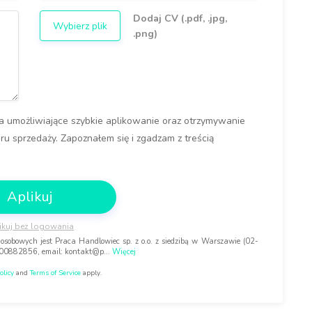
Dodaj CV (.pdf, .jpg,
Wybierz plik
.png)
 umożliwiające szybkie aplikowanie oraz otrzymywanie
u sprzedaży. Zapoznałem się i zgadzam z treścią
Aplikuj
ikuj bez logowania
sobowych jest Praca Handlowiec sp. z o.o. z siedzibą w Warszawie (02-
000882856, email: kontakt@p
...
Więcej
olicy
and
Terms of Service
apply.