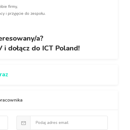
bie firmy,
 i przyjęcie do zespołu.
eresowany/a?
V i dołącz do ICT Poland!
raz
 pracownika