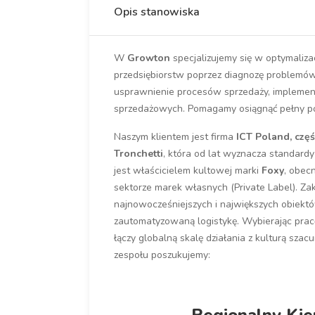
Opis stanowiska
W
Growton
specjalizujemy się w optymaliza
przedsiębiorstw poprzez diagnozę problemów 
usprawnienie procesów sprzedaży, implement
sprzedażowych. Pomagamy osiągnąć pełny po
Naszym klientem jest firma
ICT Poland, czę
Tronchetti
, która od lat wyznacza standardy 
jest właścicielem kultowej marki
Foxy
, obec
sektorze marek własnych (Private Label). Za
najnowocześniejszych i największych obiektó
zautomatyzowaną logistykę. Wybierając pracę 
łączy globalną skalę działania z kulturą sza
zespołu poszukujemy: