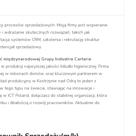
cji procesów sprzedażowych. Misją firmy jest wspieranie
i wdrażanie skutecznych rozwiązań, takich jak
acja systemów CRM, szkolenia i rekrutację struktur
tencjał sprzedażowy.
ść międzynarodowej Grupy Industrie Cartarie
w produkcji najwyższej jakości bibułki higienicznej. Firma
nej w milionach domów, oraz kluczowym partnerem w
kład produkcyjny w Kostrzynie nad Odrą to jeden z
w tego typu na świecie, stawiając na innowacje i
w ICT Poland, dołączasz do stabilnej organizacji, która
cunku i dbałością o rozwój pracowników. Aktualnie do