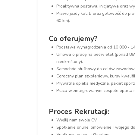
Proaktywna postawa, inicjatywa oraz wys
Prawo jazdy kat. B oraz gotowość do pra
60 km).
Co oferujemy?
Podstawa wynagrodzenia od 10 000 - 14
Umowa o pracę na pełny etat (ponad 8
nieokreślony).
Samochód służbowy do celów zawodow
Coroczny plan szkoleniowy, kursy kwalifik
Prywatna opieka medyczna, pakiet sporto
Praca w zintegrowanym zespole oparta n
Proces Rekrutacji:
Wyślij nam swoje CV,
Spotkanie online, omówienie Twojego doś
Spotkanie online z Klientem