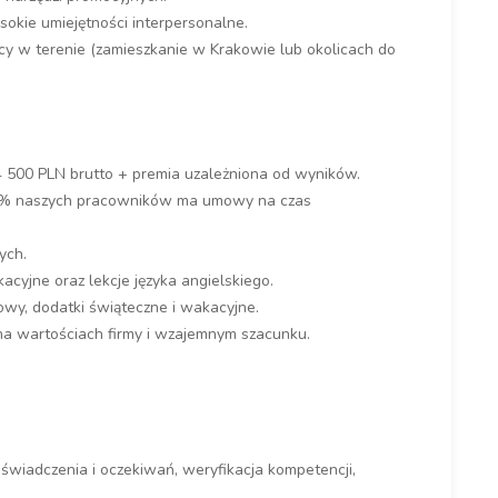
okie umiejętności interpersonalne.
cy w terenie (zamieszkanie w Krakowie lub okolicach do
 500 PLN brutto + premia uzależniona od wyników.
6% naszych pracowników ma umowy na czas
ych.
acyjne oraz lekcje języka angielskiego.
wy, dodatki świąteczne i wakacyjne.
a wartościach firmy i wzajemnym szacunku.
wiadczenia i oczekiwań, weryfikacja kompetencji,