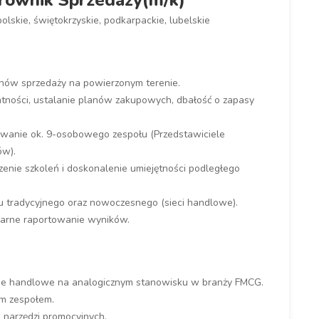
rownik Sprzedaży(m/k)
olskie, świętokrzyskie, podkarpackie, lubelskie
lanów sprzedaży na powierzonym terenie.
atności, ustalanie planów zakupowych, dbałość o zapasy
owanie ok. 9-osobowego zespołu (Przedstawiciele
ów).
enie szkoleń i doskonalenie umiejętności podległego
ku tradycyjnego oraz nowoczesnego (sieci handlowe).
larne raportowanie wyników.
nie handlowe na analogicznym stanowisku w branży FMCG.
ym zespołem.
 narzędzi promocyjnych.