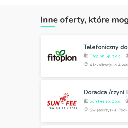
Inne oferty, które mo
Telefoniczny do
Fitoplon Sp. z o.o.
4 lokalizacje ->
4 wa
Doradca /czyni
Sun Fee sp. z o.o.
Świętokrzyskie, Podka