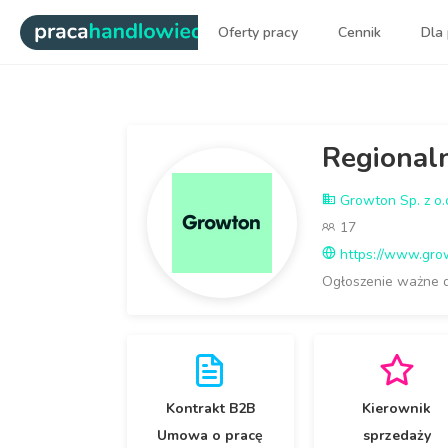
|
Oferty pracy
Cennik
Dla
Najlepsi ludzie sprzedaży dl
Regional
Growton Sp. z o.
17
https://www.gro
Ogłoszenie ważne 
Kontrakt B2B
Kierownik
Umowa o pracę
sprzedaży