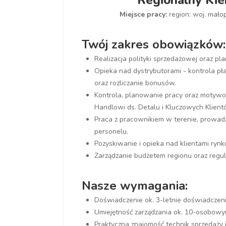
Regionalny Kie
Miejsce pracy:
region: woj. małop
Twój zakres obowiązków:
Realizacja polityki sprzedażowej oraz p
Opieka nad dystrybutorami - kontrola pł
oraz rozliczanie bonusów.
Kontrola, planowanie pracy oraz motyw
Handlowi ds. Detalu i Kluczowych Klient
Praca z pracownikiem w terenie, prowadz
personelu.
Pozyskiwanie i opieka nad klientami ryn
Zarządzanie budżetem regionu oraz regu
Nasze wymagania:
Doświadczenie ok. 3-letnie doświadcze
Umiejętność zarządzania ok. 10-osobow
Praktyczna znajomość technik sprzedaży i