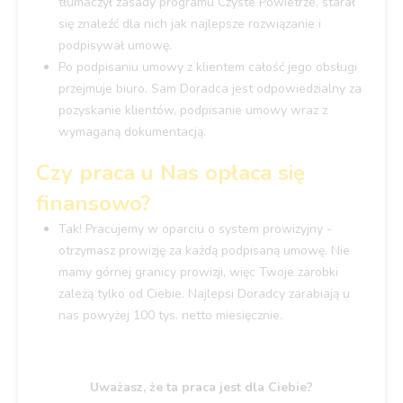
tłumaczył zasady programu Czyste Powietrze, starał
się znaleźć dla nich jak najlepsze rozwiązanie i
podpisywał umowę.
Po podpisaniu umowy z klientem całość jego obsługi
przejmuje biuro. Sam Doradca jest odpowiedzialny za
pozyskanie klientów, podpisanie umowy wraz z
wymaganą dokumentacją.
Czy praca u Nas opłaca się
finansowo?
Tak! Pracujemy w oparciu o system prowizyjny -
otrzymasz prowizję za każdą podpisaną umowę. Nie
mamy górnej granicy prowizji, więc Twoje zarobki
zależą tylko od Ciebie. Najlepsi Doradcy zarabiają u
nas powyżej 100 tys. netto miesięcznie.
Uważasz, że ta praca jest dla Ciebie?