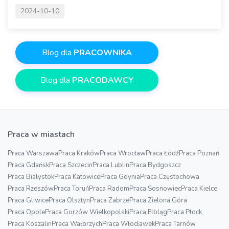
2024-10-10
Blog dla
PRACOWNIKA
Blog dla
PRACODAWCY
Praca w miastach
Praca Warszawa
Praca Kraków
Praca Wrocław
Praca Łódź
Praca Poznań
Praca Gdańsk
Praca Szczecin
Praca Lublin
Praca Bydgoszcz
Praca Białystok
Praca Katowice
Praca Gdynia
Praca Częstochowa
Praca Rzeszów
Praca Toruń
Praca Radom
Praca Sosnowiec
Praca Kielce
Praca Gliwice
Praca Olsztyn
Praca Zabrze
Praca Zielona Góra
Praca Opole
Praca Gorzów Wielkopolski
Praca Elbląg
Praca Płock
Praca Koszalin
Praca Wałbrzych
Praca Włocławek
Praca Tarnów