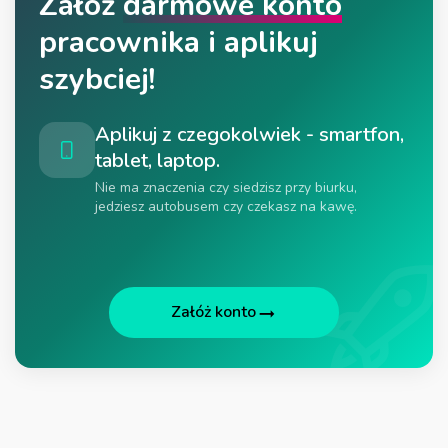
Załóż
darmowe konto
pracownika i aplikuj
szybciej!
Aplikuj z czegokolwiek - smartfon,
tablet, laptop.
Nie ma znaczenia czy siedzisz przy biurku,
jedziesz autobusem czy czekasz na kawę.
Załóż konto