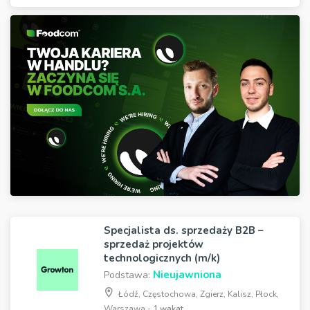
Specjalista ds. sprzedaży B2B –
sprzedaż projektów
technologicznych (m/k)
Nieujawniona
Podstawa:
Łódź, Częstochowa, Zgierz, Kalisz, Płock,
Warszawa -
1 wakat