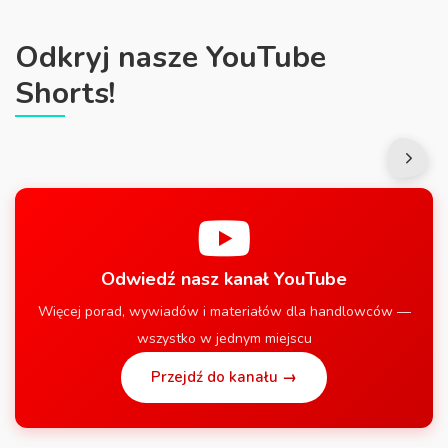
Odkryj nasze YouTube
Shorts!
Odwiedź nasz kanał YouTube
Więcej porad, wywiadów i materiałów dla handlowców —
wszystko w jednym miejscu
Przejdź do kanału →