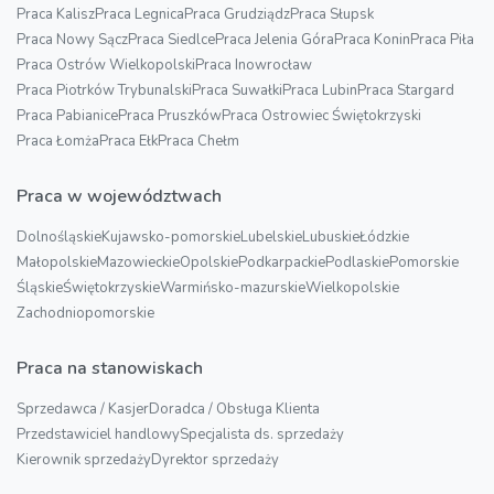
Praca Kalisz
Praca Legnica
Praca Grudziądz
Praca Słupsk
Praca Nowy Sącz
Praca Siedlce
Praca Jelenia Góra
Praca Konin
Praca Piła
Praca Ostrów Wielkopolski
Praca Inowrocław
Praca Piotrków Trybunalski
Praca Suwałki
Praca Lubin
Praca Stargard
Praca Pabianice
Praca Pruszków
Praca Ostrowiec Świętokrzyski
Praca Łomża
Praca Ełk
Praca Chełm
Praca w województwach
Dolnośląskie
Kujawsko-pomorskie
Lubelskie
Lubuskie
Łódzkie
Małopolskie
Mazowieckie
Opolskie
Podkarpackie
Podlaskie
Pomorskie
Śląskie
Świętokrzyskie
Warmińsko-mazurskie
Wielkopolskie
Zachodniopomorskie
Praca na stanowiskach
Sprzedawca / Kasjer
Doradca / Obsługa Klienta
Przedstawiciel handlowy
Specjalista ds. sprzedaży
Kierownik sprzedaży
Dyrektor sprzedaży