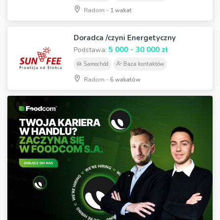
Radom -
1 wakat
Doradca /czyni Energetyczny
5 000 - 30 000 zł
Podstawa:
Samochód
Baza kontaktów
Radom -
6 wakatów