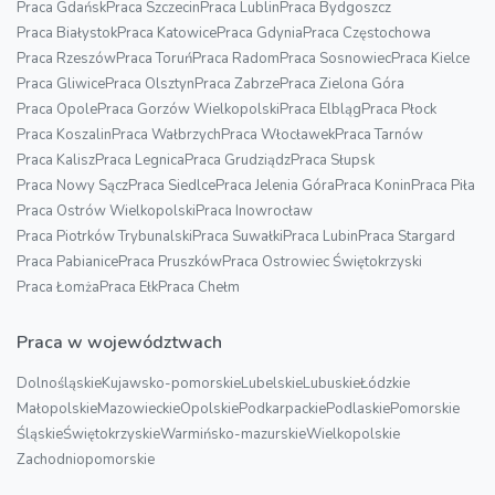
Praca Gdańsk
Praca Szczecin
Praca Lublin
Praca Bydgoszcz
Praca Białystok
Praca Katowice
Praca Gdynia
Praca Częstochowa
Praca Rzeszów
Praca Toruń
Praca Radom
Praca Sosnowiec
Praca Kielce
Praca Gliwice
Praca Olsztyn
Praca Zabrze
Praca Zielona Góra
Praca Opole
Praca Gorzów Wielkopolski
Praca Elbląg
Praca Płock
Praca Koszalin
Praca Wałbrzych
Praca Włocławek
Praca Tarnów
Praca Kalisz
Praca Legnica
Praca Grudziądz
Praca Słupsk
Praca Nowy Sącz
Praca Siedlce
Praca Jelenia Góra
Praca Konin
Praca Piła
Praca Ostrów Wielkopolski
Praca Inowrocław
Praca Piotrków Trybunalski
Praca Suwałki
Praca Lubin
Praca Stargard
Praca Pabianice
Praca Pruszków
Praca Ostrowiec Świętokrzyski
Praca Łomża
Praca Ełk
Praca Chełm
Praca w województwach
Dolnośląskie
Kujawsko-pomorskie
Lubelskie
Lubuskie
Łódzkie
Małopolskie
Mazowieckie
Opolskie
Podkarpackie
Podlaskie
Pomorskie
Śląskie
Świętokrzyskie
Warmińsko-mazurskie
Wielkopolskie
Zachodniopomorskie