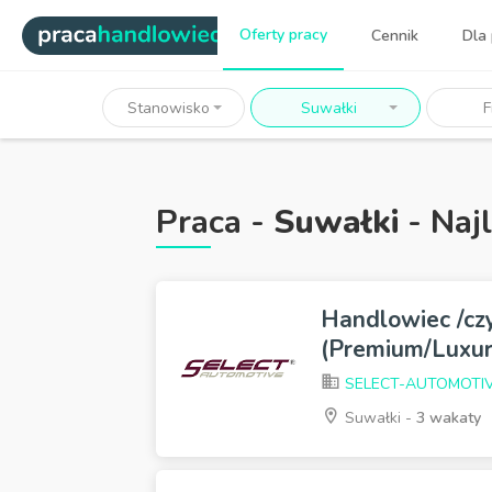
|
Oferty pracy
Cennik
Dla
Najlepsi ludzie sprzedaży dl
Stanowisko
Suwałki
F
Praca -
Suwałki
- Naj
Handlowiec /cz
(Premium/Luxur
SELECT-AUTOMOTI
Suwałki -
3 wakaty