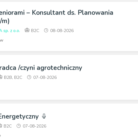
eniorami – Konsultant ds. Planowania
/m)
p. z o.o.
B2C
08-08-2026
ów
radca /czyni agrotechniczny
B2B, B2C
07-08-2026
 Energetyczny
B2C
07-08-2026
w