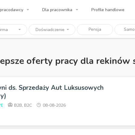
 pracodawcy
Dla pracownika
Profile handlowe
a Twojej firmy!
Pensja
Samo
irma
Doświadczenie
lepsze oferty pracy dla rekinów 
yni ds. Sprzedaży Aut Luksusowych
y)
VE
B2B, B2C
08-08-2026