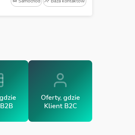
Samochód
Baza kontaktów
 gdzie
Oferty, gdzie
 B2B
Klient B2C