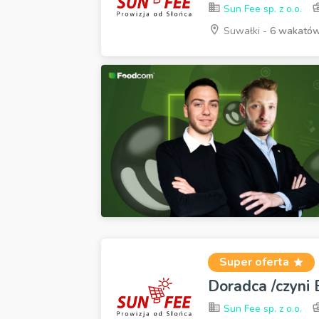
Sun Fee sp. z o.o.
Suwałki -
6 wakató
Super oferta
Doradca /czyni
Sun Fee sp. z o.o.