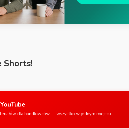
 Shorts!
 YouTube
teriałów dla handlowców — wszystko w jednym miejscu