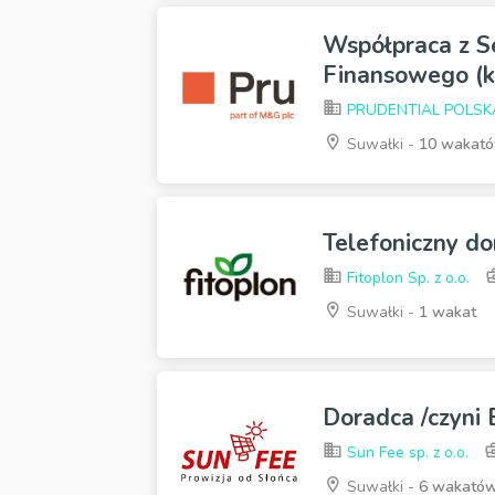
Współpraca z S
Finansowego (k
PRUDENTIAL POLSKA s
Suwałki -
10 wakat
Telefoniczny do
Fitoplon Sp. z o.o.
Suwałki -
1 wakat
Doradca /czyni
Sun Fee sp. z o.o.
Suwałki -
6 wakató