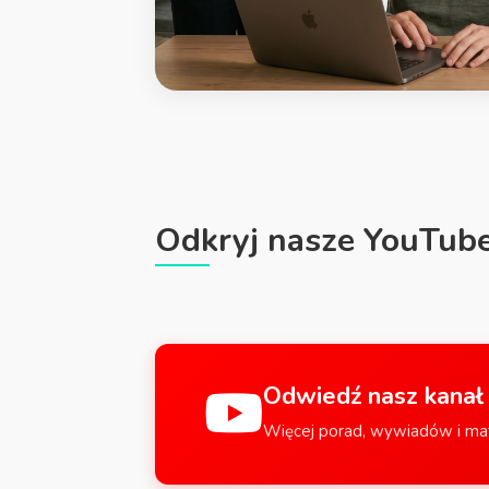
Odkryj nasze YouTube
Odwiedź nasz kanał
Więcej porad, wywiadów i ma