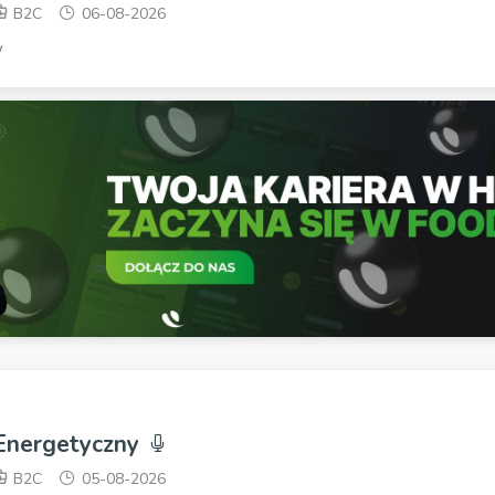
B2C
06-08-2026
w
 Energetyczny
B2C
05-08-2026