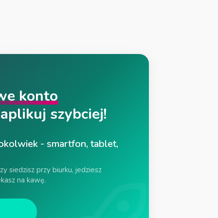
we konto
aplikuj szybciej!
okolwiek - smartfon, tablet,
y siedzisz przy biurku, jedziesz
kasz na kawę.