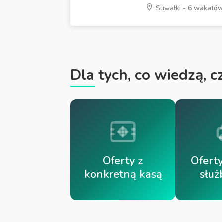
Suwałki -
6 wakató
Dla tych, co wiedzą, 
Oferty z
Ofert
konkretną kasą
słu