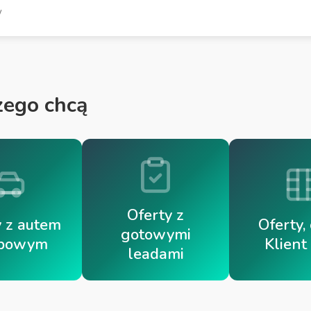
w
czego chcą
Oferty z
y z autem
Oferty,
gotowymi
żbowym
Klient
leadami