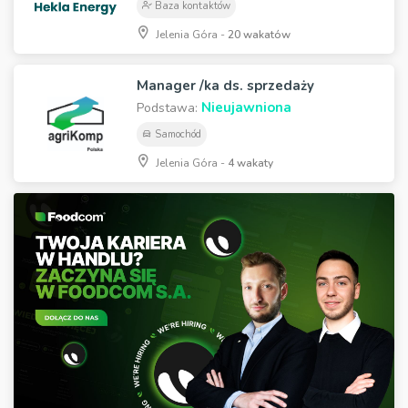
Baza kontaktów
Jelenia Góra -
20 wakatów
Manager /ka ds. sprzedaży
Nieujawniona
Podstawa:
Samochód
Jelenia Góra -
4 wakaty