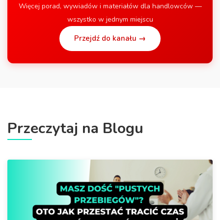
Więcej porad, wywiadów i materiałów dla handlowców —
wszystko w jednym miejscu
Przejdź do kanału →
Przeczytaj na Blogu