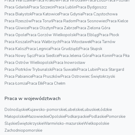
Praca Warszawa
Praca Kraków
Praca Wrocław
Praca Łódź
Praca Poznań
Praca Gdańsk
Praca Szczecin
Praca Lublin
Praca Bydgoszcz
Praca Białystok
Praca Katowice
Praca Gdynia
Praca Częstochowa
Praca Rzeszów
Praca Toruń
Praca Radom
Praca Sosnowiec
Praca Kielce
Praca Gliwice
Praca Olsztyn
Praca Zabrze
Praca Zielona Góra
Praca Opole
Praca Gorzów Wielkopolski
Praca Elbląg
Praca Płock
Praca Koszalin
Praca Wałbrzych
Praca Włocławek
Praca Tarnów
Praca Kalisz
Praca Legnica
Praca Grudziądz
Praca Słupsk
Praca Nowy Sącz
Praca Siedlce
Praca Jelenia Góra
Praca Konin
Praca Piła
Praca Ostrów Wielkopolski
Praca Inowrocław
Praca Piotrków Trybunalski
Praca Suwałki
Praca Lubin
Praca Stargard
Praca Pabianice
Praca Pruszków
Praca Ostrowiec Świętokrzyski
Praca Łomża
Praca Ełk
Praca Chełm
Praca w województwach
Dolnośląskie
Kujawsko-pomorskie
Lubelskie
Lubuskie
Łódzkie
Małopolskie
Mazowieckie
Opolskie
Podkarpackie
Podlaskie
Pomorskie
Śląskie
Świętokrzyskie
Warmińsko-mazurskie
Wielkopolskie
Zachodniopomorskie