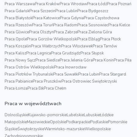
Praca Warszawa
Praca Kraków
Praca Wrocław
Praca Łódź
Praca Poznań
Praca Gdańsk
Praca Szczecin
Praca Lublin
Praca Bydgoszcz
Praca Białystok
Praca Katowice
Praca Gdynia
Praca Częstochowa
Praca Rzeszów
Praca Toruń
Praca Radom
Praca Sosnowiec
Praca Kielce
Praca Gliwice
Praca Olsztyn
Praca Zabrze
Praca Zielona Góra
Praca Opole
Praca Gorzów Wielkopolski
Praca Elbląg
Praca Płock
Praca Koszalin
Praca Wałbrzych
Praca Włocławek
Praca Tarnów
Praca Kalisz
Praca Legnica
Praca Grudziądz
Praca Słupsk
Praca Nowy Sącz
Praca Siedlce
Praca Jelenia Góra
Praca Konin
Praca Piła
Praca Ostrów Wielkopolski
Praca Inowrocław
Praca Piotrków Trybunalski
Praca Suwałki
Praca Lubin
Praca Stargard
Praca Pabianice
Praca Pruszków
Praca Ostrowiec Świętokrzyski
Praca Łomża
Praca Ełk
Praca Chełm
Praca w województwach
Dolnośląskie
Kujawsko-pomorskie
Lubelskie
Lubuskie
Łódzkie
Małopolskie
Mazowieckie
Opolskie
Podkarpackie
Podlaskie
Pomorskie
Śląskie
Świętokrzyskie
Warmińsko-mazurskie
Wielkopolskie
Zachodniopomorskie