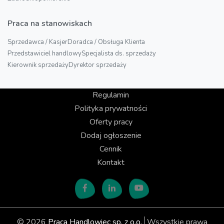
Praca na stanowiskach
Sprzedawca / Kasjer
Doradca / Obsługa Klienta
Przedstawiciel handlowy
Specjalista ds. sprzedaży
Kierownik sprzedaży
Dyrektor sprzedaży
Regulamin
Polityka prywatności
Oferty pracy
Dodaj ogłoszenie
Cennik
Kontakt
© 2026
Praca Handlowiec sp. z o.o.
Wszystkie prawa