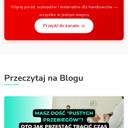
Więcej porad, wywiadów i materiałów dla handlowców —
wszystko w jednym miejscu
Przejdź do kanału →
Przeczytaj na Blogu