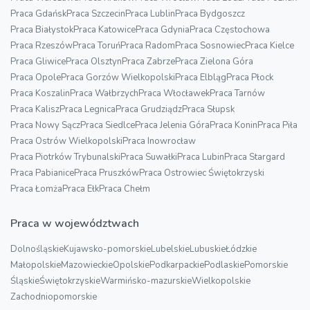
Praca Gdańsk
Praca Szczecin
Praca Lublin
Praca Bydgoszcz
Praca Białystok
Praca Katowice
Praca Gdynia
Praca Częstochowa
Praca Rzeszów
Praca Toruń
Praca Radom
Praca Sosnowiec
Praca Kielce
Praca Gliwice
Praca Olsztyn
Praca Zabrze
Praca Zielona Góra
Praca Opole
Praca Gorzów Wielkopolski
Praca Elbląg
Praca Płock
Praca Koszalin
Praca Wałbrzych
Praca Włocławek
Praca Tarnów
Praca Kalisz
Praca Legnica
Praca Grudziądz
Praca Słupsk
Praca Nowy Sącz
Praca Siedlce
Praca Jelenia Góra
Praca Konin
Praca Piła
Praca Ostrów Wielkopolski
Praca Inowrocław
Praca Piotrków Trybunalski
Praca Suwałki
Praca Lubin
Praca Stargard
Praca Pabianice
Praca Pruszków
Praca Ostrowiec Świętokrzyski
Praca Łomża
Praca Ełk
Praca Chełm
Praca w województwach
Dolnośląskie
Kujawsko-pomorskie
Lubelskie
Lubuskie
Łódzkie
Małopolskie
Mazowieckie
Opolskie
Podkarpackie
Podlaskie
Pomorskie
Śląskie
Świętokrzyskie
Warmińsko-mazurskie
Wielkopolskie
Zachodniopomorskie