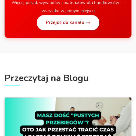
Więcej porad, wywiadów i materiałów dla handlowców —
wszystko w jednym miejscu
Przejdź do kanału →
Przeczytaj na Blogu