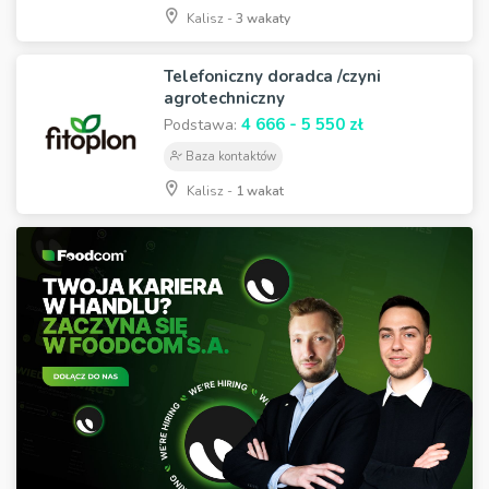
Kalisz -
3 wakaty
Telefoniczny doradca /czyni
agrotechniczny
4 666 - 5 550 zł
Podstawa:
Baza kontaktów
Kalisz -
1 wakat