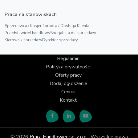
Praca na stanowiskach
Sprzedawca / Kasjer
Doradca / Obsługa Klienta
Przedstawiciel handlowy
Specjalista ds. sprzedaży
Kierownik sprzedaży
Dyrektor sprzedaży
Regulamin
Polityka prywatności
Oferty pracy
Dodaj ogłoszenie
Cennik
Kontakt
© 2026
Praca Handlowiec sp. z o.o.
Wszystkie prawa