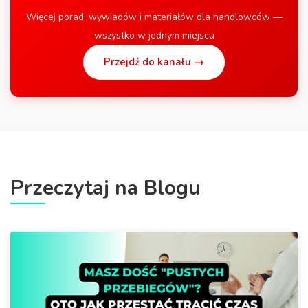
Więcej porad, wywiadów i materiałów dla handlowców —
wszystko w jednym miejscu
Przejdź do kanału →
Przeczytaj na Blogu