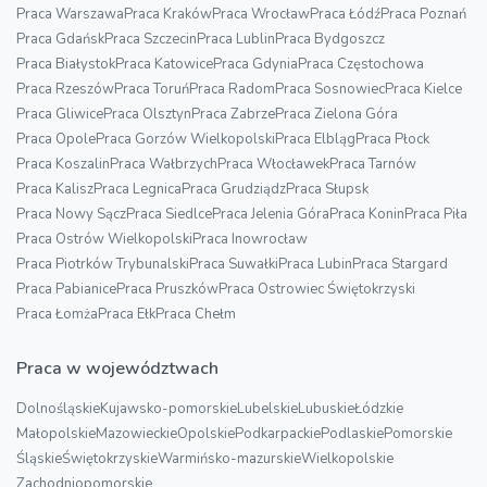
Praca Warszawa
Praca Kraków
Praca Wrocław
Praca Łódź
Praca Poznań
Praca Gdańsk
Praca Szczecin
Praca Lublin
Praca Bydgoszcz
Praca Białystok
Praca Katowice
Praca Gdynia
Praca Częstochowa
Praca Rzeszów
Praca Toruń
Praca Radom
Praca Sosnowiec
Praca Kielce
Praca Gliwice
Praca Olsztyn
Praca Zabrze
Praca Zielona Góra
Praca Opole
Praca Gorzów Wielkopolski
Praca Elbląg
Praca Płock
Praca Koszalin
Praca Wałbrzych
Praca Włocławek
Praca Tarnów
Praca Kalisz
Praca Legnica
Praca Grudziądz
Praca Słupsk
Praca Nowy Sącz
Praca Siedlce
Praca Jelenia Góra
Praca Konin
Praca Piła
Praca Ostrów Wielkopolski
Praca Inowrocław
Praca Piotrków Trybunalski
Praca Suwałki
Praca Lubin
Praca Stargard
Praca Pabianice
Praca Pruszków
Praca Ostrowiec Świętokrzyski
Praca Łomża
Praca Ełk
Praca Chełm
Praca w województwach
Dolnośląskie
Kujawsko-pomorskie
Lubelskie
Lubuskie
Łódzkie
Małopolskie
Mazowieckie
Opolskie
Podkarpackie
Podlaskie
Pomorskie
Śląskie
Świętokrzyskie
Warmińsko-mazurskie
Wielkopolskie
Zachodniopomorskie