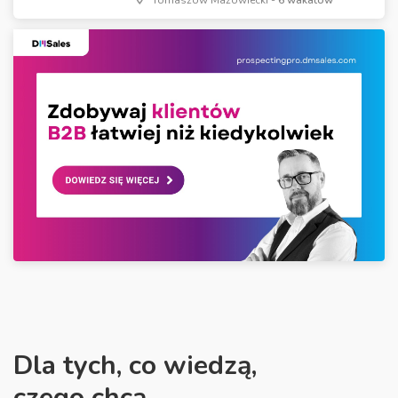
Tomaszów Mazowiecki -
6 wakatów
Dla tych, co wiedzą,
czego chcą