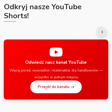
Odkryj nasze YouTube
Shorts!
Odwiedź nasz kanał YouTube
Więcej porad, wywiadów i materiałów dla handlowców —
wszystko w jednym miejscu
Przejdź do kanału →