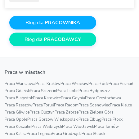
Blog dla
PRACOWNIKA
Blog dla
PRACODAWCY
Praca w miastach
Praca Warszawa
Praca Kraków
Praca Wrocław
Praca Łódź
Praca Poznań
Praca Gdańsk
Praca Szczecin
Praca Lublin
Praca Bydgoszcz
Praca Białystok
Praca Katowice
Praca Gdynia
Praca Częstochowa
Praca Rzeszów
Praca Toruń
Praca Radom
Praca Sosnowiec
Praca Kielce
Praca Gliwice
Praca Olsztyn
Praca Zabrze
Praca Zielona Góra
Praca Opole
Praca Gorzów Wielkopolski
Praca Elbląg
Praca Płock
Praca Koszalin
Praca Wałbrzych
Praca Włocławek
Praca Tarnów
Praca Kalisz
Praca Legnica
Praca Grudziądz
Praca Słupsk