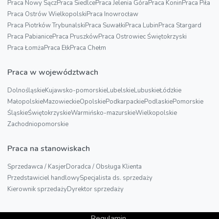
Praca Nowy Sącz
Praca Siedlce
Praca Jelenia Góra
Praca Konin
Praca Piła
Praca Ostrów Wielkopolski
Praca Inowrocław
Praca Piotrków Trybunalski
Praca Suwałki
Praca Lubin
Praca Stargard
Praca Pabianice
Praca Pruszków
Praca Ostrowiec Świętokrzyski
Praca Łomża
Praca Ełk
Praca Chełm
Praca w województwach
Dolnośląskie
Kujawsko-pomorskie
Lubelskie
Lubuskie
Łódzkie
Małopolskie
Mazowieckie
Opolskie
Podkarpackie
Podlaskie
Pomorskie
Śląskie
Świętokrzyskie
Warmińsko-mazurskie
Wielkopolskie
Zachodniopomorskie
Praca na stanowiskach
Sprzedawca / Kasjer
Doradca / Obsługa Klienta
Przedstawiciel handlowy
Specjalista ds. sprzedaży
Kierownik sprzedaży
Dyrektor sprzedaży
Regulamin