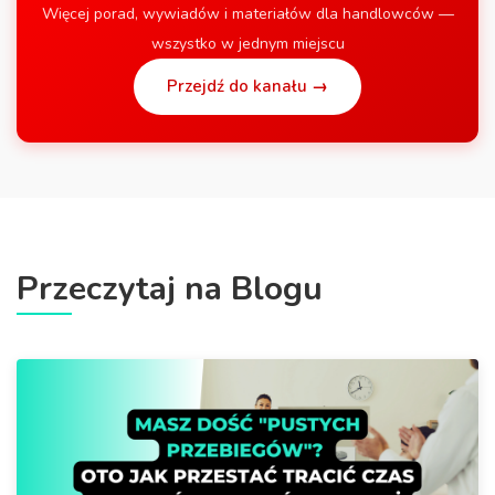
Więcej porad, wywiadów i materiałów dla handlowców —
wszystko w jednym miejscu
Przejdź do kanału →
Przeczytaj na Blogu