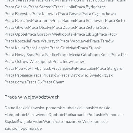
Praca Warszawa
Praca Kraków
Praca Wrocław
Praca Łódź
Praca Poznań
Praca Gdańsk
Praca Szczecin
Praca Lublin
Praca Bydgoszcz
Praca Białystok
Praca Katowice
Praca Gdynia
Praca Częstochowa
Praca Rzeszów
Praca Toruń
Praca Radom
Praca Sosnowiec
Praca Kielce
Praca Gliwice
Praca Olsztyn
Praca Zabrze
Praca Zielona Góra
Praca Opole
Praca Gorzów Wielkopolski
Praca Elbląg
Praca Płock
Praca Koszalin
Praca Wałbrzych
Praca Włocławek
Praca Tarnów
Praca Kalisz
Praca Legnica
Praca Grudziądz
Praca Słupsk
Praca Nowy Sącz
Praca Siedlce
Praca Jelenia Góra
Praca Konin
Praca Piła
Praca Ostrów Wielkopolski
Praca Inowrocław
Praca Piotrków Trybunalski
Praca Suwałki
Praca Lubin
Praca Stargard
Praca Pabianice
Praca Pruszków
Praca Ostrowiec Świętokrzyski
Praca Łomża
Praca Ełk
Praca Chełm
Praca w województwach
Dolnośląskie
Kujawsko-pomorskie
Lubelskie
Lubuskie
Łódzkie
Małopolskie
Mazowieckie
Opolskie
Podkarpackie
Podlaskie
Pomorskie
Śląskie
Świętokrzyskie
Warmińsko-mazurskie
Wielkopolskie
Zachodniopomorskie