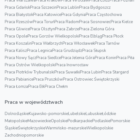
Praca Warszawa
Praca Kraków
Praca Wrocław
Praca Łódź
Praca Poznań
Praca Gdańsk
Praca Szczecin
Praca Lublin
Praca Bydgoszcz
Praca Białystok
Praca Katowice
Praca Gdynia
Praca Częstochowa
Praca Rzeszów
Praca Toruń
Praca Radom
Praca Sosnowiec
Praca Kielce
Praca Gliwice
Praca Olsztyn
Praca Zabrze
Praca Zielona Góra
Praca Opole
Praca Gorzów Wielkopolski
Praca Elbląg
Praca Płock
Praca Koszalin
Praca Wałbrzych
Praca Włocławek
Praca Tarnów
Praca Kalisz
Praca Legnica
Praca Grudziądz
Praca Słupsk
Praca Nowy Sącz
Praca Siedlce
Praca Jelenia Góra
Praca Konin
Praca Piła
Praca Ostrów Wielkopolski
Praca Inowrocław
Praca Piotrków Trybunalski
Praca Suwałki
Praca Lubin
Praca Stargard
Praca Pabianice
Praca Pruszków
Praca Ostrowiec Świętokrzyski
Praca Łomża
Praca Ełk
Praca Chełm
Praca w województwach
Dolnośląskie
Kujawsko-pomorskie
Lubelskie
Lubuskie
Łódzkie
Małopolskie
Mazowieckie
Opolskie
Podkarpackie
Podlaskie
Pomorskie
Śląskie
Świętokrzyskie
Warmińsko-mazurskie
Wielkopolskie
Zachodniopomorskie