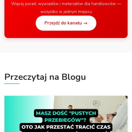
Więcej porad, wywiadów i materiałów dla handlowców —
wszystko w jednym miejscu
Przejdź do kanału →
Przeczytaj na Blogu