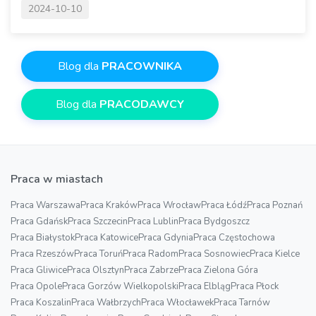
2024-10-10
Blog dla
PRACOWNIKA
Blog dla
PRACODAWCY
Praca w miastach
Praca Warszawa
Praca Kraków
Praca Wrocław
Praca Łódź
Praca Poznań
Praca Gdańsk
Praca Szczecin
Praca Lublin
Praca Bydgoszcz
Praca Białystok
Praca Katowice
Praca Gdynia
Praca Częstochowa
Praca Rzeszów
Praca Toruń
Praca Radom
Praca Sosnowiec
Praca Kielce
Praca Gliwice
Praca Olsztyn
Praca Zabrze
Praca Zielona Góra
Praca Opole
Praca Gorzów Wielkopolski
Praca Elbląg
Praca Płock
Praca Koszalin
Praca Wałbrzych
Praca Włocławek
Praca Tarnów