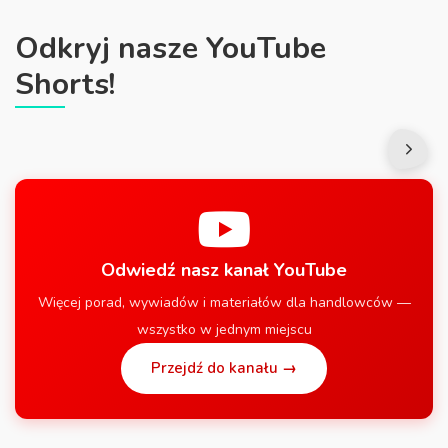
Odkryj nasze YouTube
Shorts!
Odwiedź nasz kanał YouTube
Więcej porad, wywiadów i materiałów dla handlowców —
wszystko w jednym miejscu
Przejdź do kanału →