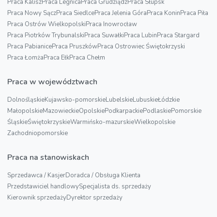
Praca Kalisz
Praca Legnica
Praca Grudziądz
Praca Słupsk
Praca Nowy Sącz
Praca Siedlce
Praca Jelenia Góra
Praca Konin
Praca Piła
Praca Ostrów Wielkopolski
Praca Inowrocław
Praca Piotrków Trybunalski
Praca Suwałki
Praca Lubin
Praca Stargard
Praca Pabianice
Praca Pruszków
Praca Ostrowiec Świętokrzyski
Praca Łomża
Praca Ełk
Praca Chełm
Praca w województwach
Dolnośląskie
Kujawsko-pomorskie
Lubelskie
Lubuskie
Łódzkie
Małopolskie
Mazowieckie
Opolskie
Podkarpackie
Podlaskie
Pomorskie
Śląskie
Świętokrzyskie
Warmińsko-mazurskie
Wielkopolskie
Zachodniopomorskie
Praca na stanowiskach
Sprzedawca / Kasjer
Doradca / Obsługa Klienta
Przedstawiciel handlowy
Specjalista ds. sprzedaży
Kierownik sprzedaży
Dyrektor sprzedaży