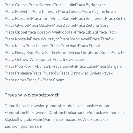
Praca Gdańsk
Praca Szczecin
Praca Lublin
Praca Bydgoszcz
Praca Białystok
Praca Katowice
Praca Gdynia
Praca Częstochowa
Praca Rzeszów
Praca Toruń
Praca Radom
Praca Sosnowiec
Praca Kielce
Praca Gliwice
Praca Olsztyn
Praca Zabrze
Praca Zielona Góra
Praca Opole
Praca Gorzów Wielkopolski
Praca Elbląg
Praca Płock
Praca Koszalin
Praca Wałbrzych
Praca Włocławek
Praca Tarnów
Praca Kalisz
Praca Legnica
Praca Grudziądz
Praca Słupsk
Praca Nowy Sącz
Praca Siedlce
Praca Jelenia Góra
Praca Konin
Praca Piła
Praca Ostrów Wielkopolski
Praca Inowrocław
Praca Piotrków Trybunalski
Praca Suwałki
Praca Lubin
Praca Stargard
Praca Pabianice
Praca Pruszków
Praca Ostrowiec Świętokrzyski
Praca Łomża
Praca Ełk
Praca Chełm
Praca w województwach
Dolnośląskie
Kujawsko-pomorskie
Lubelskie
Lubuskie
Łódzkie
Małopolskie
Mazowieckie
Opolskie
Podkarpackie
Podlaskie
Pomorskie
Śląskie
Świętokrzyskie
Warmińsko-mazurskie
Wielkopolskie
Zachodniopomorskie