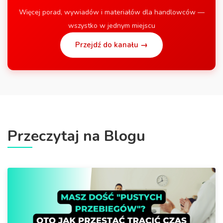
Więcej porad, wywiadów i materiałów dla handlowców —
wszystko w jednym miejscu
Przejdź do kanału →
Przeczytaj na Blogu