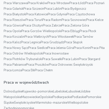
Praca Warszawa
Praca Kraków
Praca Wrocław
Praca Łódź
Praca Poznań
Praca Gdańsk
Praca Szczecin
Praca Lublin
Praca Bydgoszcz
Praca Białystok
Praca Katowice
Praca Gdynia
Praca Częstochowa
Praca Rzeszów
Praca Toruń
Praca Radom
Praca Sosnowiec
Praca Kielce
Praca Gliwice
Praca Olsztyn
Praca Zabrze
Praca Zielona Góra
Praca Opole
Praca Gorzów Wielkopolski
Praca Elbląg
Praca Płock
Praca Koszalin
Praca Wałbrzych
Praca Włocławek
Praca Tarnów
Praca Kalisz
Praca Legnica
Praca Grudziądz
Praca Słupsk
Praca Nowy Sącz
Praca Siedlce
Praca Jelenia Góra
Praca Konin
Praca Piła
Praca Ostrów Wielkopolski
Praca Inowrocław
Praca Piotrków Trybunalski
Praca Suwałki
Praca Lubin
Praca Stargard
Praca Pabianice
Praca Pruszków
Praca Ostrowiec Świętokrzyski
Praca Łomża
Praca Ełk
Praca Chełm
Praca w województwach
Dolnośląskie
Kujawsko-pomorskie
Lubelskie
Lubuskie
Łódzkie
Małopolskie
Mazowieckie
Opolskie
Podkarpackie
Podlaskie
Pomorskie
Śląskie
Świętokrzyskie
Warmińsko-mazurskie
Wielkopolskie
Zachodniopomorskie