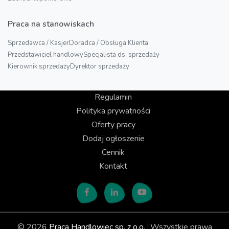
Praca na stanowiskach
Sprzedawca / Kasjer
Doradca / Obsługa Klienta
Przedstawiciel handlowy
Specjalista ds. sprzedaży
Kierownik sprzedaży
Dyrektor sprzedaży
Regulamin
Polityka prywatności
Oferty pracy
Dodaj ogłoszenie
Cennik
Kontakt
© 2026
Praca Handlowiec sp. z o.o.
Wszystkie prawa